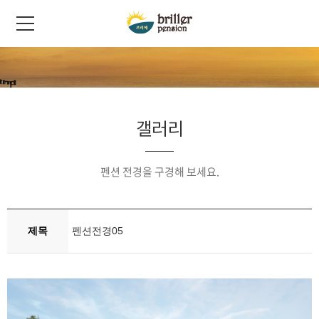
갤러리
펜션 전경을 구경해 보세요.
제목
펜션전경05