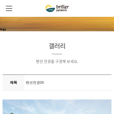
갤러리
펜션 전경을 구경해 보세요.
제목
펜션전경05